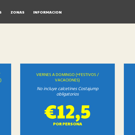
INICIO
S
ZONAS
INFORMACION
COSTAJUMP JAEN
PRECIOS
FIESTAS
ZONAS
INFORMACION
/
VIERNES A DOMINGO (+FESTIVOS /
)
VACACIONES)
No incluye calcetines Costajump
obligatorios
€12,5
POR PERSONA