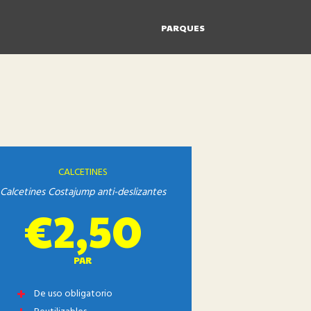
PARQUES
CALCETINES
Calcetines Costajump anti-deslizantes
€2,50
PAR
De uso obligatorio